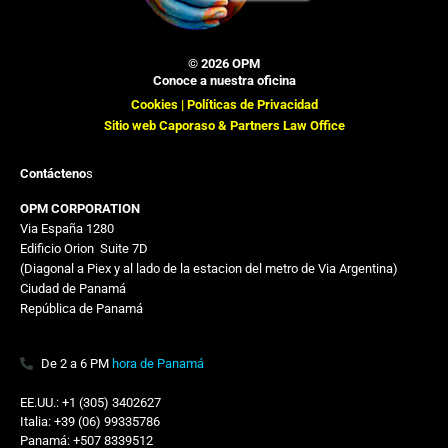
© 2026 OPM
Conoce a nuestra oficina
Cookies |
Políticas de Privacidad
Sitio web Caporaso & Partners Law Office
Contácteno
s
OPM CORPORATION
Via España 1280
Edificio Orion
,,
Suite 7D
(Diagonal a Piex y al lado de la estacion del metro de Via Argentina)
Ciudad de Panamá
República de Panamá
De 2 a 6 PM
hora de Panamá
EE.UU.: +1 (305) 3402627
Italia: +39 (06) 99335786
Panamá: +507 8339512