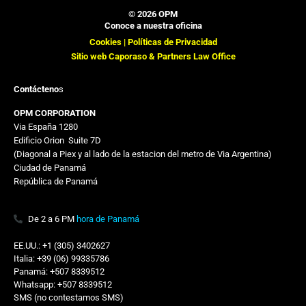
© 2026 OPM
Conoce a nuestra oficina
Cookies |
Políticas de Privacidad
Sitio web Caporaso & Partners Law Office
Contácteno
s
OPM CORPORATION
Via España 1280
Edificio Orion
,,
Suite 7D
(Diagonal a Piex y al lado de la estacion del metro de Via Argentina)
Ciudad de Panamá
República de Panamá
De 2 a 6 PM
hora de Panamá
EE.UU.: +1 (305) 3402627
Italia: +39 (06) 99335786
Panamá: +507 8339512
Whatsapp: +507 8339512
SMS (no contestamos SMS)