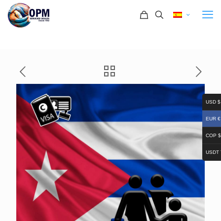
USD $
EUR €
COP $
USDT 