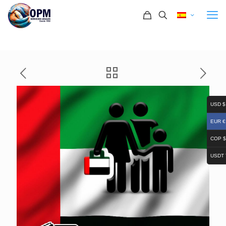
USD $
EUR €
COP $
USDT 