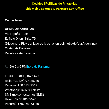
Cookies |
Políticas de Privacidad
Sitio web Caporaso & Partners Law Office
Contácteno
s
OPM CORPORATION
Via España 1280
Edificio Orion
,,
Suite 7D
(Diagonal a Piex y al lado de la estacion del metro de Via Argentina)
Ciudad de Panamá
República de Panamá
De 2 a 6 PM
hora de Panamá
EE.UU.: +1 (305) 3402627
Italia: +39 (06) 99335786
Panamá: +507 8339512
Whatsapp: +507 8339512
SMS (no contestamos SMS)
Italia: +39 3510565690
Panamá: +507 68263130