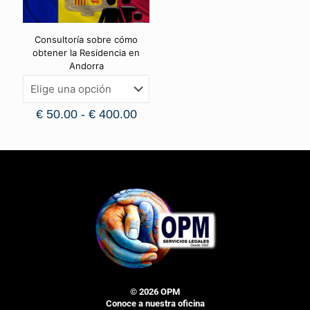
Consultoría sobre cómo
obtener la Residencia en
Andorra
€
50.00
-
€
400.00
© 2026 OPM
Conoce a nuestra oficina