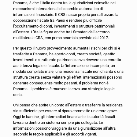
Panama, è che l’Italia rientra tra le giurisdizioni coinvolte nei
meccanismi internazionali di scambio automatico di
informazioni finanziarie. Il CRS nasce proprio per rafforzare la
cooperazione fiscale tra Paesi e rendere più difficile
l’occultamento di conti, investimenti o strutture patrimoniali
all’estero. L’Italia figura anche tra i firmatari dell’accordo
multilaterale CRS, con primo scambio previsto dal 2017.
Per questo il nuovo provvedimento aumenta i rischi per chi si è
trasferito a Panama, ha aperto conti, creato società, gestito
investimenti o strutturato patrimoni senza ricevere una corretta
assistenza legale e fiscale. Un’informazione incompleta, un
modulo compilato male, una residenza fiscale non chiarita o una
struttura creata senza valutare gli effetti internazionali possono
generare conseguenze molto pesanti. Il problema non è
Panama. Il problema è muoversi senza una strategia legale
seria.
Chi pensa che aprire un conto all’estero o trasferire la residenza
sia sufficiente per essere al riparo commette un errore grave.
Oggi le banche, gli intermediari finanziari e le autorità fiscali
lavorano dentro un sistema sempre più collegato. Le
informazioni possono viaggiare da una giurisdizione all’altra,
secondo le regole applicabili e gli accordi vigenti.