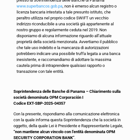
presso la Sovrintendenza delle Banche di Panama
www.superbancos.gob.pa
, non è emerso alcun registro o
licenza bancaria intestata a tale presunto istituto, che
peraltro utilizza nel proprio codice SWIFT un vecchio
indirizzo riconducibile a una società già appartenente al
nostro gruppo e regolarmente ceduta nel 2019. Non
disponiamo di alcuna informazione riguardo all’attuale
proprietà della società menzionata. Avvertiamo il pubblico
che tale uso indebito e la mancanza di autorizzazioni
potrebbero indicare una possibile truffa legata a una banca
inesistente, e raccomandiamo di adottare la massima
cautela prima di intraprendere qualsiasi rapporto o
transazione con tale entità.
Soprintendenza delle Banche di Panama – Chiarimento sulla
società denominata OPM Corporación I
Codice EXT-SBP-2025-04357
Con la presente, rispondiamo alla comunicazione elettronica
con la quale informa questa Soprintendenza che la società in
oggetto, della quale Lei è Presidente e Rappresentante Legale,
“non mantiene alcun vincolo con l’entità denominata OPM
SECURITY CORPORATION BANK”
.