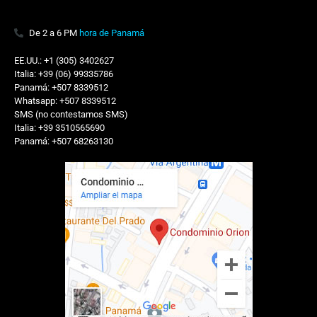
De 2 a 6 PM
hora de Panamá
EE.UU.: +1 (305) 3402627
Italia: +39 (06) 99335786
Panamá: +507 8339512
Whatsapp: +507 8339512
SMS (no contestamos SMS)
Italia: +39 3510565690
Panamá: +507 68263130