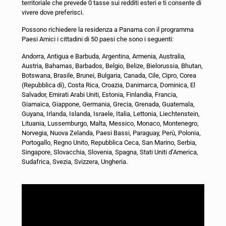
territoriale che prevede 0 tasse sui redditi esteri e ti consente di
vivere dove preferisci.
Possono richiedere la residenza a Panama con il programma
Paesi Amici i
cittadini di 50 paesi
che
sono i seguenti:
Andorra, Antigua e Barbuda, Argentina, Armenia, Australia,
Austria, Bahamas, Barbados, Belgio, Belize, Bielorussia, Bhutan,
Botswana, Brasile, Brunei, Bulgaria, Canada, Cile, Cipro, Corea
(Repubblica di), Costa Rica, Croazia, Danimarca, Dominica, El
Salvador, Emirati Arabi Uniti, Estonia, Finlandia, Francia,
Giamaica, Giappone, Germania, Grecia, Grenada, Guatemala,
Guyana, Irlanda, Islanda, Israele, Italia, Lettonia, Liechtenstein,
Lituania, Lussemburgo, Malta, Messico, Monaco, Montenegro,
Norvegia, Nuova Zelanda, Paesi Bassi, Paraguay, Perù, Polonia,
Portogallo, Regno Unito, Repubblica Ceca, San Marino, Serbia,
Singapore, Slovacchia, Slovenia, Spagna, Stati Uniti d’America,
Sudafrica, Svezia, Svizzera, Ungheria.