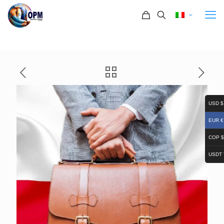
USD $
EUR €
COP $
USDT 