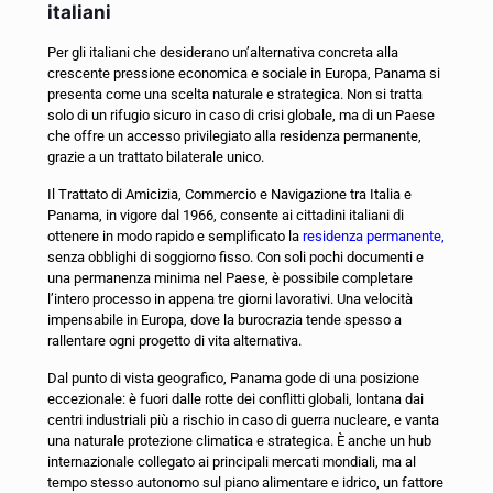
italiani
Per gli italiani che desiderano un’alternativa concreta alla
crescente pressione economica e sociale in Europa, Panama si
presenta come una scelta naturale e strategica. Non si tratta
solo di un rifugio sicuro in caso di crisi globale, ma di un Paese
che offre un accesso privilegiato alla residenza permanente,
grazie a un trattato bilaterale unico.
Il Trattato di Amicizia, Commercio e Navigazione tra Italia e
Panama, in vigore dal 1966, consente ai cittadini italiani di
ottenere in modo rapido e semplificato la
residenza permanente
,
senza obblighi di soggiorno fisso. Con soli pochi documenti e
una permanenza minima nel Paese, è possibile completare
l’intero processo in appena tre giorni lavorativi. Una velocità
impensabile in Europa, dove la burocrazia tende spesso a
rallentare ogni progetto di vita alternativa.
Dal punto di vista geografico, Panama gode di una posizione
eccezionale: è fuori dalle rotte dei conflitti globali, lontana dai
centri industriali più a rischio in caso di guerra nucleare, e vanta
una naturale protezione climatica e strategica. È anche un hub
internazionale collegato ai principali mercati mondiali, ma al
tempo stesso autonomo sul piano alimentare e idrico, un fattore