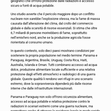
geografici che offrono protezione dalle radiazioni e accesso
sicuro a fonti di acqua potabile.
Uno studio avverte che il pericolo maggiore dopo un conflitto
nucleare non sarebbe l’esplosione stessa, ma la fame di massa
causata dall’alterazione del clima, dal crollo del commercio
globale e dalla scarsità di risorse essenziali. Si stima che oltre
6,7 miliardi di persone morirebbero di fame, soprattutto
nell’emisfero nord, anche se la produzione agricola fosse
riorientata al consumo umano.
In questo contesto, solo dieci paesi mostrano condizioni per
sostenere la propria popolazione nel medio termine: Panama e
Paraguay, Argentina, Brasile, Uruguay, Costa Rica, Haiti,
Australia, Islanda e Oman. Tutti combinano accesso ad acqua
dolce, produzione alimentare locale sufficiente e una relativa
protezione dagli effetti atmosferici e radiologici di una guerra
globale. Queste qualità li rendono veri rifugi in uno scenario
estremo, dove la sopravvivenza dipenderà più dalle risorse
interne che dalle infrastrutture internazionali.
Panama e Paraguay non solo offrono sicurezza alimentare,
accesso ad acqua potabile e relativa protezione contro le
radiazioni in scenari estremi come una guerra nucleare, ma
permettono anche di ottenere la residenza legale in modo rapido