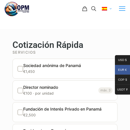
Cotización Rápida
SERVICIOS
USD $
Sociedad anónima de Panamá
EUR €
€1,450
COP $
Director nominado
USDT ₮
máx. 3
€100 · por unidad
Fundación de Interés Privado en Panamá
€2,500