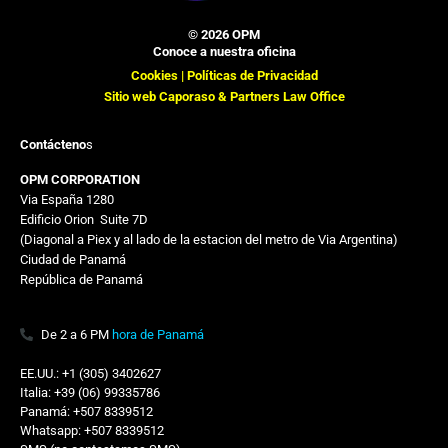
© 2026 OPM
Conoce a nuestra oficina
Cookies |
Políticas de Privacidad
Sitio web Caporaso & Partners Law Office
Contácteno
s
OPM CORPORATION
Via España 1280
Edificio Orion
,,
Suite 7D
(Diagonal a Piex y al lado de la estacion del metro de Via Argentina)
Ciudad de Panamá
República de Panamá
De 2 a 6 PM
hora de Panamá
EE.UU.: +1 (305) 3402627
Italia: +39 (06) 99335786
Panamá: +507 8339512
Whatsapp: +507 8339512