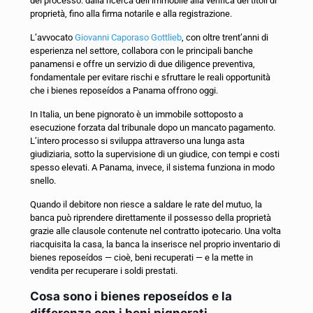
del processo: dalla ricerca dell’immobile alla verifica dei titoli di
proprietà, fino alla firma notarile e alla registrazione.
L’avvocato
Giovanni Caporaso Gottlieb
, con oltre trent’anni di
esperienza nel settore, collabora con le principali banche
panamensi e offre un servizio di due diligence preventiva,
fondamentale per evitare rischi e sfruttare le reali opportunità
che i bienes reposeídos a Panama offrono oggi.
In Italia, un bene pignorato è un immobile sottoposto a
esecuzione forzata dal tribunale dopo un mancato pagamento.
L’intero processo si sviluppa attraverso una lunga asta
giudiziaria, sotto la supervisione di un giudice, con tempi e costi
spesso elevati. A Panama, invece, il sistema funziona in modo
snello.
Quando il debitore non riesce a saldare le rate del mutuo, la
banca può riprendere direttamente il possesso della proprietà
grazie alle clausole contenute nel contratto ipotecario. Una volta
riacquisita la casa, la banca la inserisce nel proprio inventario di
bienes reposeídos — cioè, beni recuperati — e la mette in
vendita per recuperare i soldi prestati.
Cosa sono i bienes reposeídos e la