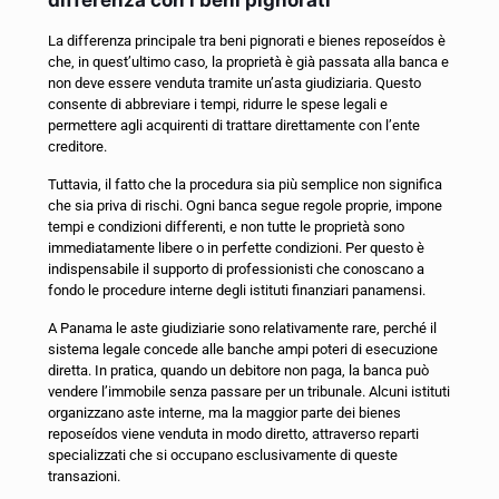
differenza con i beni pignorati
La differenza principale tra beni pignorati e bienes reposeídos è
che, in quest’ultimo caso, la proprietà è già passata alla banca e
non deve essere venduta tramite un’asta giudiziaria. Questo
consente di abbreviare i tempi, ridurre le spese legali e
permettere agli acquirenti di trattare direttamente con l’ente
creditore.
Tuttavia, il fatto che la procedura sia più semplice non significa
che sia priva di rischi. Ogni banca segue regole proprie, impone
tempi e condizioni differenti, e non tutte le proprietà sono
immediatamente libere o in perfette condizioni. Per questo è
indispensabile il supporto di professionisti che conoscano a
fondo le procedure interne degli istituti finanziari panamensi.
A Panama le aste giudiziarie sono relativamente rare, perché il
sistema legale concede alle banche ampi poteri di esecuzione
diretta. In pratica, quando un debitore non paga, la banca può
vendere l’immobile senza passare per un tribunale. Alcuni istituti
organizzano aste interne, ma la maggior parte dei bienes
reposeídos viene venduta in modo diretto, attraverso reparti
specializzati che si occupano esclusivamente di queste
transazioni.