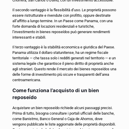
Chorrera, San Carlos o David, con un investimento accessibile.
Il secondo vantaggio è la flessibilità d’uso. Le proprietà possono
essere ristrutturate e rivendute con profitto, oppure destinate
all’affitto a lungo termine. In un Paese come Panama, con una
forte domanda di locazioni residenziali e turistiche,
l’investimento in bienes reposeídos può generare rendimenti
interessanti e stabili.
Il terzo vantaggio è la stabilità economica e giuridica del Paese.
Panama utilizza il dollaro statunitense, ha un regime fiscale
territoriale — che tassa solo i redditi generati nel territorio — e un
sistema legale che garantisce il pieno diritto di proprietà anche
agli stranieri. Questo rende il mercato dei bienes reposeídos una
delle forme di investimento più sicure e trasparenti dell’area
centroamericana.
Come funziona l’acquisto di un bien
reposeído
Acquistare un bien reposeído richiede alcuni passaggi precisi.
Prima di tutto, bisogna consultare i portali ufficiali delle banche,
come Banistmo, Banco General o Caja de Ahorros, dove
vengono pubblicate le liste aggiornate delle proprietà disponibili.