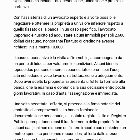
Ogni annuncio include foto, descrizione, ubicazione e prezzo di
partenza.
Con l’assistenza di un avvocato esperto è a volte possibile
negoziare e ottenere la proprietà a un valore inferiore rispetto a
quello fissato dalla banca. In un caso specifico, l’avvocato
Caporaso è riuscito ad acquistare alcuni immobili per soli 2.600
dollari ciascuno, nonostante l’istituto di credito ne avesse
richiesti inizialmente 10.000.
Il passo successivo è la visita all’immobile, accompagnata da
un perito di fiducia per valutarne le condizioni. Alcuni bienes
reposeídos possono essere in buono stato e pronti per l’uso,
altri richiedono invece lavori di ristrutturazione o adeguamento.
Dopo aver scelto la proprietà, si presenta un’offerta formale alla
banca, che la esamina e comunica la sua decisione entro pochi
giorni lavorativi. In caso d’asta l’assegnazione è immediata.
Una volta accettata l’offerta, si procede alla firma notarile del
contratto di compravendita. La banca fornisce la
documentazione necessaria, e il notaio registra l’atto al Registro
Público, completando così il trasferimento della proprietà.
In
alcuni casi, chi non dispone dell’intero importo può richiedere un
mutuo specifico per bienes reposeídos, offerto dalle stesse
banche, con tassi agevolati e condizioni favorevoli.